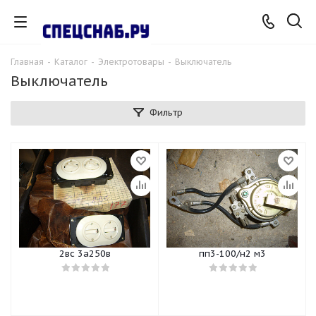
Главная
-
Каталог
-
Электротовары
-
Выключатель
Выключатель
Фильтр
2вс 3а250в
пп3-100/н2 м3