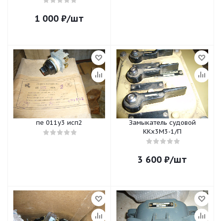
1 000
₽
/шт
пе 011у3 исп2
Замыкатель судовой
ККх3М3-1/П
3 600
₽
/шт