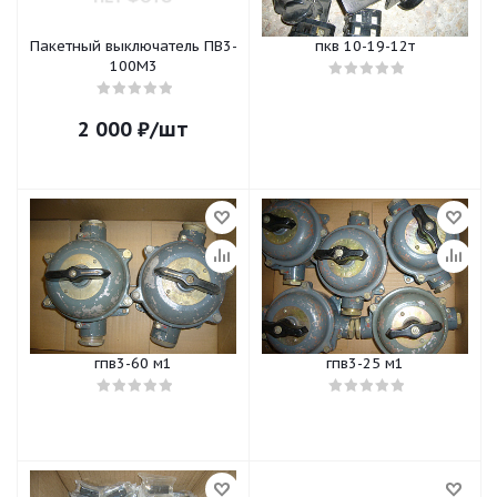
Пакетный выключатель ПВ3-
пкв 10-19-12т
100М3
2 000
₽
/шт
гпв3-60 м1
гпв3-25 м1