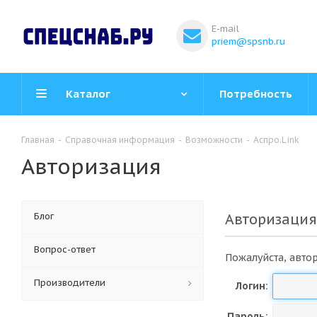
E-mail
priem@spsnb.ru
Каталог
Потребность
Главная
-
Справочная информация
-
Возможности
-
Аспро.Link
Авторизация
Блог
Авторизация
Вопрос-ответ
Пожалуйста, автор
Производители
Логин:
Пароль: