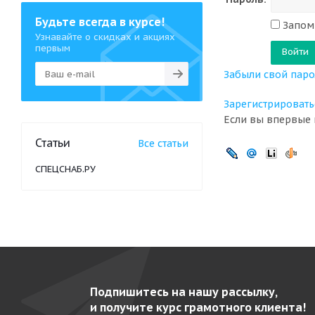
Будьте всегда в курсе!
Запомн
Узнавайте о скидках и акциях
первым
Забыли свой паро
Зарегистрировать
Если вы впервые 
Статьи
Все статьи
СПЕЦСНАБ.РУ
Подпишитесь на нашу рассылку,
и получите курс грамотного клиента!