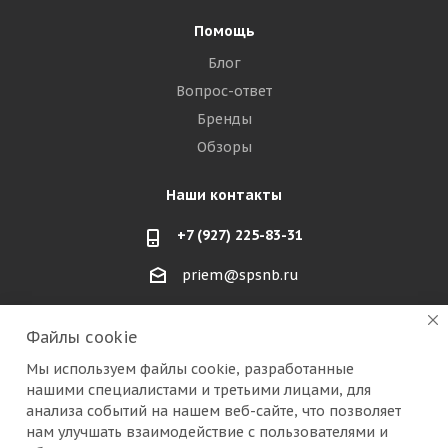
Помощь
Блог
Вопрос-ответ
Бренды
Обзоры
Наши контакты
+7 (927) 225-83-31
priem@spsnb.ru
г. Балаково (Саратовская область)
Файлы cookie
г. Александров (Владимирская область)
Мы используем файлы cookie, разработанные
нашими специалистами и третьими лицами, для
г. Москва (радио рынок "Митино")
анализа событий на нашем веб-сайте, что позволяет
нам улучшать взаимодействие с пользователями и