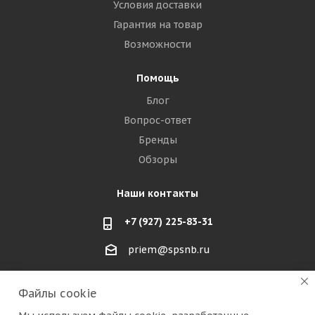
Условия доставки
Гарантия на товар
Возможности
Помощь
Блог
Вопрос-ответ
Бренды
Обзоры
Наши контакты
+7 (927) 225-83-31
priem@spsnb.ru
г. Балаково (Саратовская область)
Файлы cookie
г. Александров (Владимирская область)