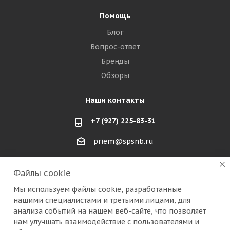
Помощь
Блог
Вопрос-ответ
Бренды
Обзоры
Наши контакты
+7 (927) 225-83-31
priem@spsnb.ru
г. Балаково (Саратовская область)
Файлы cookie
г. Александров (Владимирская область)
Мы используем файлы cookie, разработанные
нашими специалистами и третьими лицами, для
г. Москва (радио рынок "Митино")
анализа событий на нашем веб-сайте, что позволяет
нам улучшать взаимодействие с пользователями и