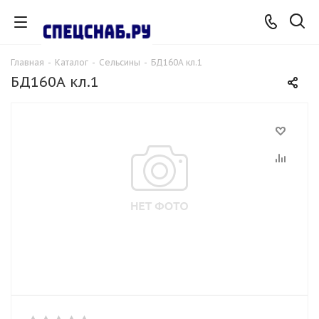
Главная
-
Каталог
-
Сельсины
-
БД160А кл.1
БД160А кл.1