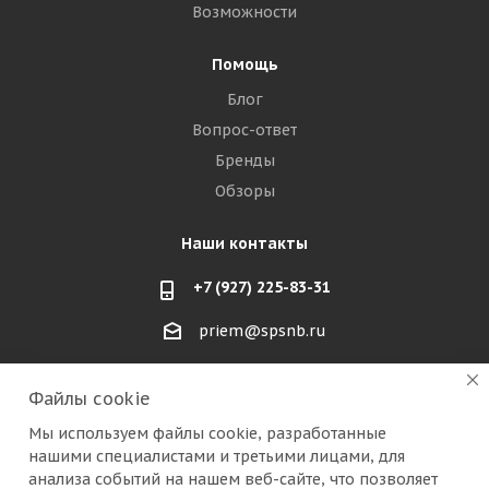
Возможности
Помощь
Блог
Вопрос-ответ
Бренды
Обзоры
Наши контакты
+7 (927) 225-83-31
priem@spsnb.ru
г. Балаково (Саратовская область)
Файлы cookie
г. Александров (Владимирская область)
Мы используем файлы cookie, разработанные
нашими специалистами и третьими лицами, для
г. Москва (радио рынок "Митино")
анализа событий на нашем веб-сайте, что позволяет