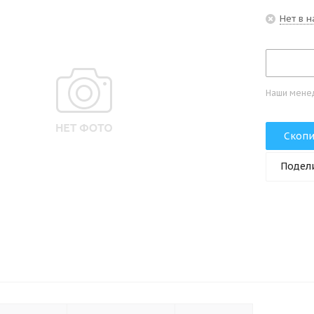
Нет в 
Наши менед
Скопи
Подел