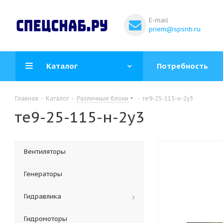
E-mail
priem@spsnb.ru
Каталог
Потребность
Главная
-
Каталог
-
Различные блоки
-
те9-25-115-н-2у3
те9-25-115-н-2у3
Вентиляторы
Генераторы
Гидравлика
Гидромоторы