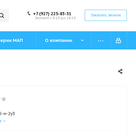
+7 (927) 225-83-31
Заказать звонок
Звоните с 8:10 до 18:10
серии МАП
О компании
5-н-2у3
е