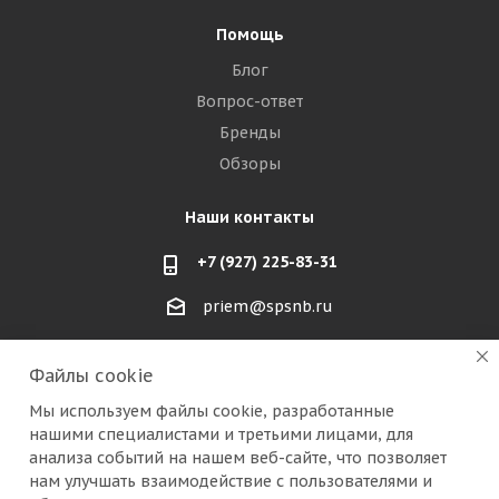
Помощь
Блог
Вопрос-ответ
Бренды
Обзоры
Наши контакты
+7 (927) 225-83-31
priem@spsnb.ru
г. Балаково (Саратовская область)
Файлы cookie
г. Александров (Владимирская область)
Мы используем файлы cookie, разработанные
нашими специалистами и третьими лицами, для
г. Москва (радио рынок "Митино")
анализа событий на нашем веб-сайте, что позволяет
нам улучшать взаимодействие с пользователями и