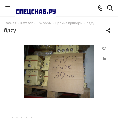
Главная
-
Каталог
-
Приборы
-
Прочие приборы
-
бдсу
бдсу