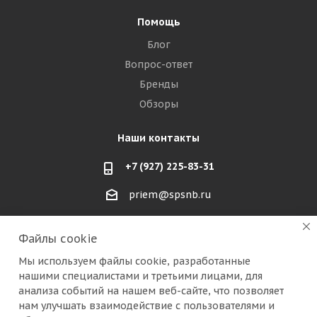
Помощь
Блог
Вопрос-ответ
Бренды
Обзоры
Наши контакты
+7 (927) 225-83-31
priem@spsnb.ru
г. Балаково (Саратовская область)
Файлы cookie
г. Александров (Владимирская область)
Мы используем файлы cookie, разработанные
нашими специалистами и третьими лицами, для
г. Москва (радио рынок "Митино")
анализа событий на нашем веб-сайте, что позволяет
нам улучшать взаимодействие с пользователями и