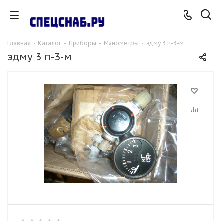
Главная
-
Каталог
-
Приборы
-
Манометры
-
эдму 3 п-3-м
эдму 3 п-3-м