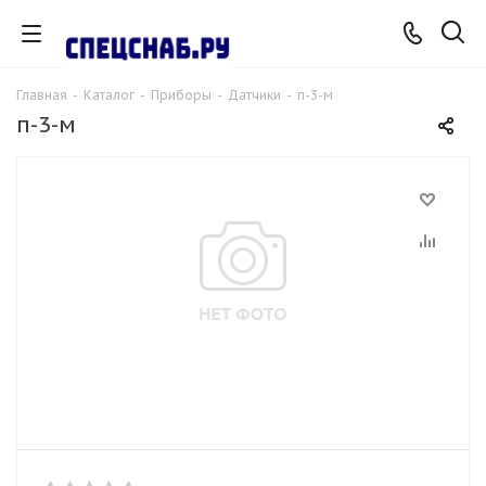
Главная
-
Каталог
-
Приборы
-
Датчики
-
п-3-м
п-3-м