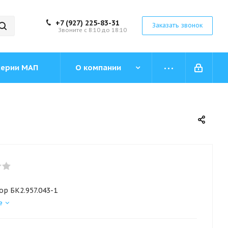
+7 (927) 225-83-31
Заказать звонок
Звоните с 8:10 до 18:10
серии МАП
О компании
р БК2.957.043-1
е