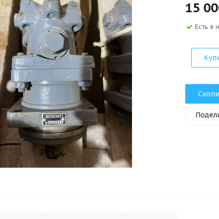
15 00
Есть в
Куп
Скопи
Подел