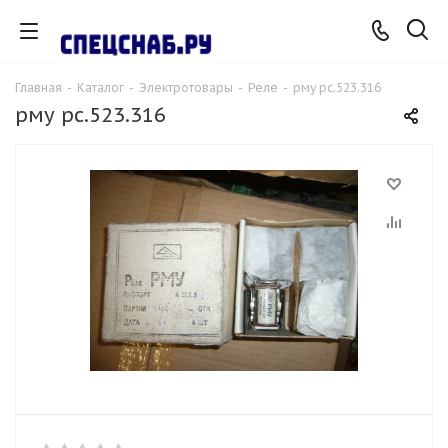
Главная
-
Каталог
-
Электротовары
-
Реле
-
рму рс.523.316
рму рс.523.316