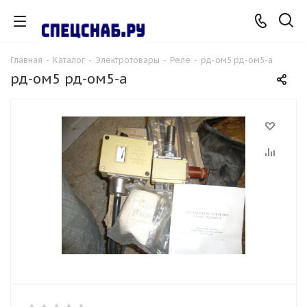
Главная
-
Каталог
-
Электротовары
-
Реле
-
рд-ом5 рд-ом5-а
рд-ом5 рд-ом5-а