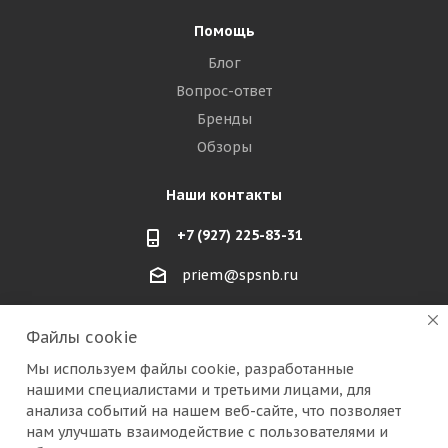
Помощь
Блог
Вопрос-ответ
Бренды
Обзоры
Наши контакты
+7 (927) 225-83-31
priem@spsnb.ru
г. Балаково (Саратовская область)
Файлы cookie
г. Александров (Владимирская область)
Мы используем файлы cookie, разработанные
нашими специалистами и третьими лицами, для
г. Москва (радио рынок "Митино")
анализа событий на нашем веб-сайте, что позволяет
нам улучшать взаимодействие с пользователями и