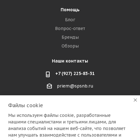
Помощь
Блог
Вопрос-ответ
Бренды
Обзоры
Наши контакты
+7 (927) 225-83-31
priem@spsnb.ru
г. Балаково (Саратовская область)
Файлы cookie
г. Александров (Владимирская область)
Мы используем файлы cookie, разработанные
нашими специалистами и третьими лицами, для
г. Москва (радио рынок "Митино")
анализа событий на нашем веб-сайте, что позволяет
нам улучшать взаимодействие с пользователями и