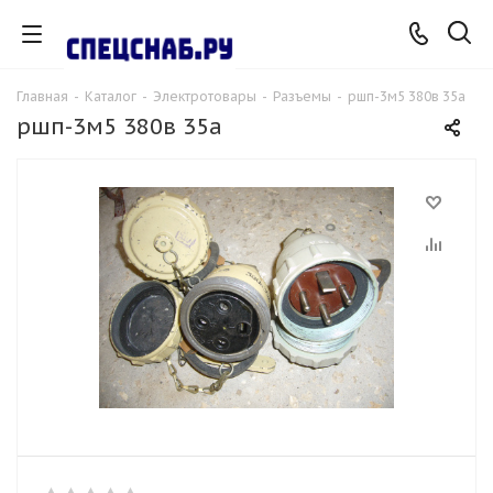
Главная
-
Каталог
-
Электротовары
-
Разъемы
-
ршп-3м5 380в 35а
ршп-3м5 380в 35а