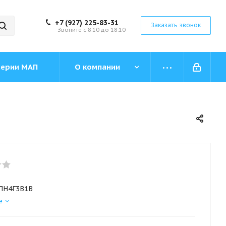
+7 (927) 225-83-31
Заказать звонок
Звоните с 8:10 до 18:10
серии МАП
О компании
ПН4Г3В1В
е