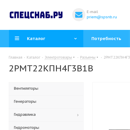
E-mail
priem@spsnb.ru
Каталог
Потребность
Главная
-
Каталог
-
Электротовары
-
Разъемы
-
2РМТ22КПН4Г
2РМТ22КПН4Г3В1В
Вентиляторы
Генераторы
Гидравлика
Гидромоторы