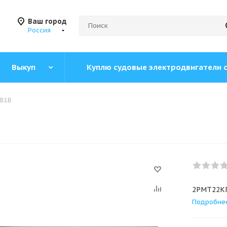
Ваш город
Россия
Выкуп
Куплю судовые электродвигатели 
3В1В
2РМТ22К
Подробне