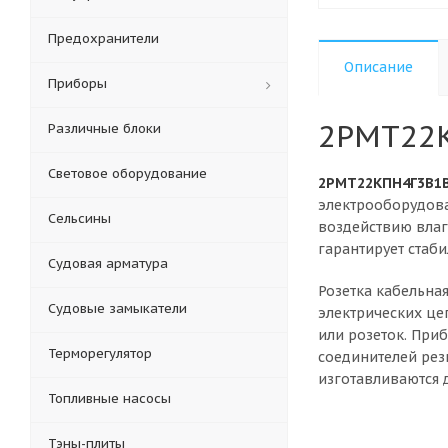
Предохранители
Описание
Приборы
2РМТ22
Различные блоки
Световое оборудование
2РМТ22КПН4Г3В1
электрооборудова
Сельсины
воздействию влаг
гарантирует стаб
Судовая арматура
Розетка кабельна
Судовые замыкатели
электрических це
или розеток. При
Терморегулятор
соединителей рез
изготавливаются
Топливные насосы
Тэны-плиты