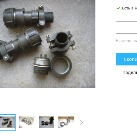
Есть в
Наши менед
Скопи
Подел