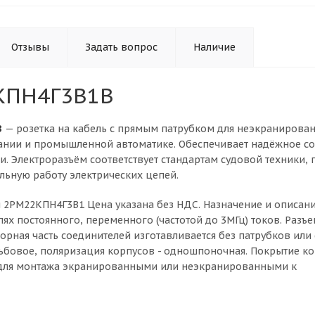
Отзывы
Задать вопрос
Наличие
КПН4Г3В1В
В
— розетка на кабель с прямым патрубком для неэкранирован
нии и промышленной автоматике. Обеспечивает надёжное со
и. Электроразъём соответствует стандартам судовой техники, 
ильную работу электрических цепей.
я 2РМ22КПН4Г3В1 Цена указана без НДС. Назначение и описан
пях постоянного, переменного (частотой до 3МГц) токов. Разъ
борная часть соединителей изготавливается без патрубков ил
ьбовое, поляризация корпусов - одношпоночная. Покрытие кон
 для монтажа экранированными или неэкранированными к