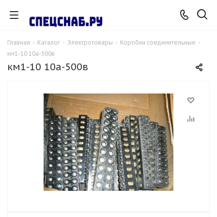
Главная
-
Каталог
-
Электротовары
-
Коробки соединительные
-
км1-10 10а-500в
км1-10 10а-500в