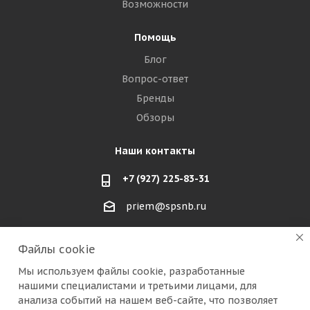
Возможности
Помощь
Блог
Вопрос-ответ
Бренды
Обзоры
Наши контакты
+7 (927) 225-83-31
priem@spsnb.ru
г. Балаково (Саратовская область)
Файлы cookie
г. Александров (Владимирская область)
Мы используем файлы cookie, разработанные
нашими специалистами и третьими лицами, для
г. Москва (радио рынок "Митино")
анализа событий на нашем веб-сайте, что позволяет