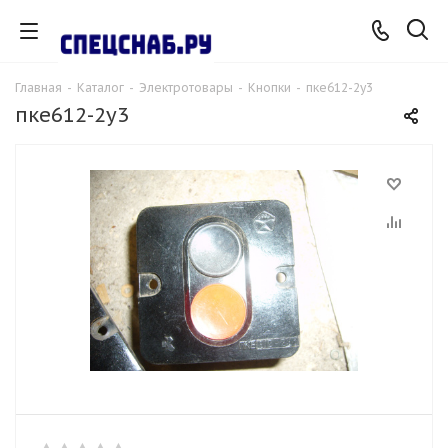
Главная
-
Каталог
-
Электротовары
-
Кнопки
-
пке612-2у3
пке612-2у3